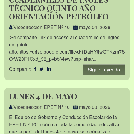
TÉCNICO QUINTO AÑO
ORIENTACIÓN PETRÓLEO
Vicedirección EPET Nº 10
mayo 04, 2026
Se comparte link de acceso al cuadernillo de inglés
de quinto
año:https://drive.google.com/file/d/1DaHYtjwQTKzm7S
OrW28F1Cxd_32_pvbb/view?usp=shar...
Compartir:
Sigue Leyendo
LUNES 4 DE MAYO
Vicedirección EPET Nº 10
mayo 03, 2026
El Equipo de Gobierno y Conducción Escolar de la
EPET N.º 10 informa a toda la comunidad educativa
que, a partir del lunes 4 de mayo, se normaliza el