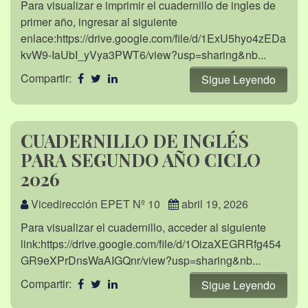
Para visualizar e imprimir el cuadernillo de ingles de
primer año, ingresar al siguiente
enlace:https://drive.google.com/file/d/1ExU5hyo4zEDa
kvW9-IaUbI_yVya3PWT6/view?usp=sharing&nb...
Compartir:
Sigue Leyendo
CUADERNILLO DE INGLÉS
PARA SEGUNDO AÑO CICLO
2026
Vicedirección EPET Nº 10
abril 19, 2026
Para visualizar el cuadernillo, acceder al siguiente
link:https://drive.google.com/file/d/1OizaXEGRRfg454
GR9eXPrDnsWaAIGQnr/view?usp=sharing&nb...
Compartir:
Sigue Leyendo