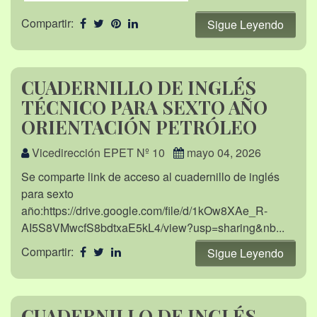
Compartir:
Sigue Leyendo
CUADERNILLO DE INGLÉS
TÉCNICO PARA SEXTO AÑO
ORIENTACIÓN PETRÓLEO
Vicedirección EPET Nº 10
mayo 04, 2026
Se comparte link de acceso al cuadernillo de inglés
para sexto
año:https://drive.google.com/file/d/1kOw8XAe_R-
AI5S8VMwcfS8bdtxaE5kL4/view?usp=sharing&nb...
Compartir:
Sigue Leyendo
CUADERNILLO DE INGLÉS