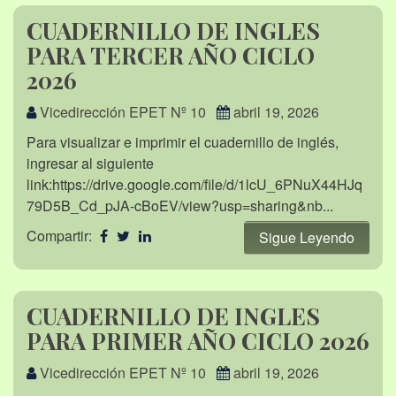
CUADERNILLO DE INGLES
PARA TERCER AÑO CICLO
2026
Vicedirección EPET Nº 10
abril 19, 2026
Para visualizar e imprimir el cuadernillo de inglés,
ingresar al siguiente
link:https://drive.google.com/file/d/1lcU_6PNuX44HJq
79D5B_Cd_pJA-cBoEV/view?usp=sharing&nb...
Compartir:
Sigue Leyendo
CUADERNILLO DE INGLES
PARA PRIMER AÑO CICLO 2026
Vicedirección EPET Nº 10
abril 19, 2026