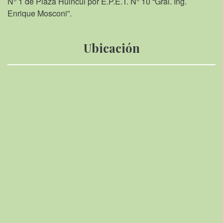
N° 1 de Plaza Huincul por E.P.E.T. N° 10 “Gral. Ing.
Enrique Mosconi”.
Ubicación