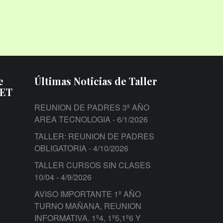
e
Últimas Noticias de Taller
PET
REUNION DE PADRES 3º AÑO
AREA TECNOLOGIA
- 6/1/2026
TALLER: REUNION DE PADRES
OBLIGATORIA
- 4/10/2026
TALLER CURSOS SIN CLASES
10/04
- 4/9/2026
AVISO IMPORTANTE 1º AÑO
TURNO MAÑANA, REUNION
INFORMATIVA. 1º4, 1º5,1º6 Y