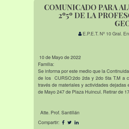
COMUNICADO PARA ALU
2º5º DE LA PROFE
GE
E.P.E.T. Nº 10 Gral. E
10 de Mayo de 2022
Familia:
Se informa por este medio que la Continui
de los
CURSO:2do 2da y 2do 5ta T.M a car
través de materiales y actividades deja
de Mayo 247 de Plaza Huincul. Retirar de 17
Atte. Prof. Santillán
Compartir: