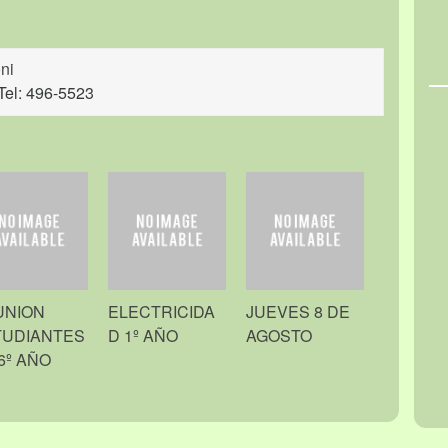
ni
Tel: 496-5523
UNION
ELECTRICIDA
JUEVES 8 DE
TUDIANTES
D 1º AÑO
AGOSTO
6º AÑO