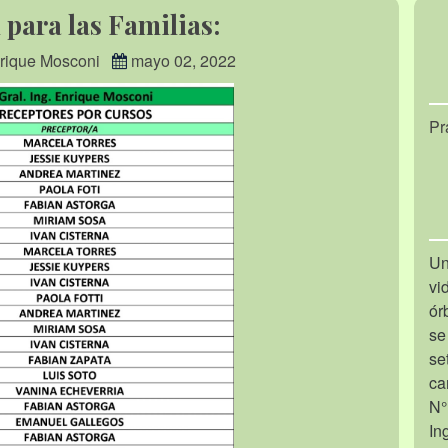
para las Familias:
nrique Mosconi
mayo 02, 2022
Pr
Un
vi
ór
se
se
ca
N°
In