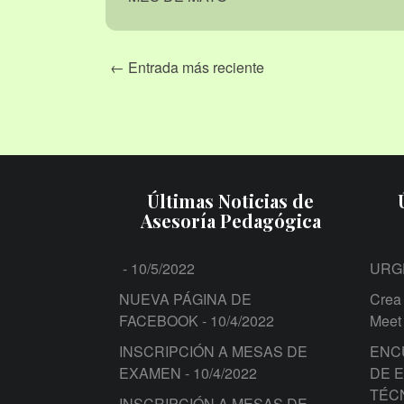
← Entrada más reciente
Últimas Noticias de
Asesoría Pedagógica
- 10/5/2022
URG
NUEVA PÁGINA DE
Crea 
FACEBOOK
- 10/4/2022
Meet
INSCRIPCIÓN A MESAS DE
ENC
EXAMEN
- 10/4/2022
DE 
TÉC
INSCRIPCIÓN A MESAS DE