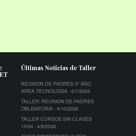
e
Últimas Noticias de Taller
PET
REUNION DE PADRES 3º AÑO
AREA TECNOLOGIA
- 6/1/2026
TALLER: REUNION DE PADRES
OBLIGATORIA
- 4/10/2026
TALLER CURSOS SIN CLASES
10/04
- 4/9/2026