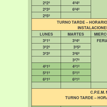
2º2º
4º4º
2º3º
6º4º
2º5º
TURNO TARDE – HORARIO 
INSTALACIONES
LUNES
MARTES
MIERC
3º1º
3º4º
FERI
3º2º
3º5º
3º3º
3º6º
3º7º
4º1º
4º1º
5º1º
5º1º
6º1º
6º1º
C.P.E.M. 
TURNO TARDE – HORA