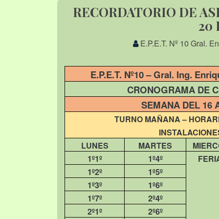
RECORDATORIO DE ASI
20
E.P.E.T. Nº 10 Gral. E
E.P.E.T. Nº10 – Gral. Ing. Enr
CRONOGRAMA DE CL
SEMANA DEL 16 
TURNO MAÑANA – HORARIO
INSTALACIONES
LUNES
MARTES
MIERC
1º1º
1º4º
FERI
1º2º
1º5º
1º3º
1º6º
1º7º
2º4º
2º1º
2º6º