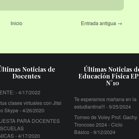
Inicio
Entrada antigua →
Últimas Noticias de
Últimas Noticias d
Docentes
Educación Física E
N°10
ENTE:
- 4/17/2022
Te esperamos mañana en la
tus clases virtuales con Jitsi
estudiantina!!!
- 9/25/2024
 o Skype
- 4/26/2020
Torneo de Voley Prof. Gachy
UESTA PARA DOCENTES
Troncoso 2024 - Ciclo
ESCUELAS
Básico
- 9/12/2024
NICAS
- 4/17/2020