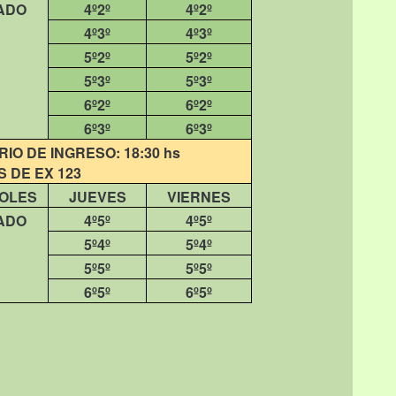
ADO
4º2º
4º2º
4º3º
4º3º
5º2º
5º2º
5º3º
5º3º
6º2º
6º2º
6º3º
6º3º
O DE INGRESO: 18:30 hs
 DE EX 123
OLES
JUEVES
VIERNES
ADO
4º5º
4º5º
5º4º
5º4º
5º5º
5º5º
6º5º
6º5º