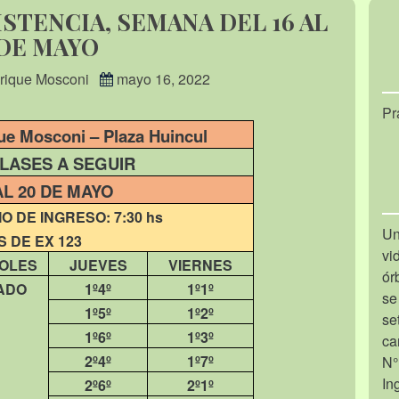
STENCIA, SEMANA DEL 16 AL
 DE MAYO
nrique Mosconi
mayo 16, 2022
Pr
ique Mosconi – Plaza Huincul
ASES A SEGUIR
AL 20 DE MAYO
 DE INGRESO: 7:30 hs
Un
 DE EX 123
vi
OLES
JUEVES
VIERNES
ór
ADO
1º4º
1º1º
se
1º5º
1º2º
se
1º6º
1º3º
ca
2º4º
1º7º
N°
In
2º6º
2º1º