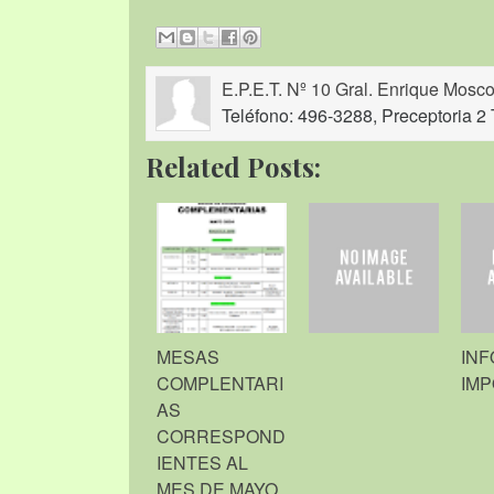
E.P.E.T. Nº 10 Gral. Enrique Mosco
Teléfono: 496-3288, Preceptoria 2 
Related Posts:
MESAS
IN
COMPLENTARI
IM
AS
CORRESPOND
IENTES AL
MES DE MAYO