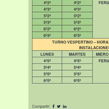
4º2º
4º2º
FERI
4º3º
4º3º
5º2º
5º2º
5º3º
5º3º
6º2º
6º2º
6º3º
6º3º
TURNO VESPERTINO – HORARI
INSTALACIONES
LUNES
MARTES
MIERC
4º5º
4º5º
FERI
5º4º
5º4º
5º5º
5º5º
6º5º
6º5º
Compartir: