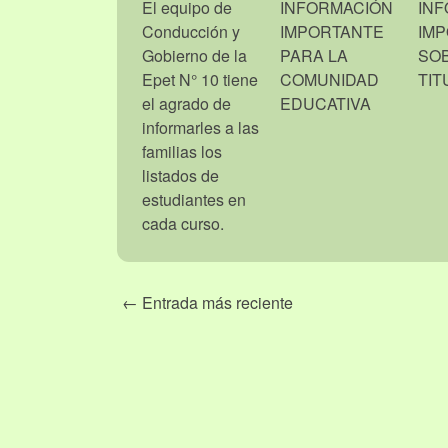
El equipo de
INFORMACIÓN
IN
Conducción y
IMPORTANTE
IM
Gobierno de la
PARA LA
SO
Epet N° 10 tiene
COMUNIDAD
TIT
el agrado de
EDUCATIVA
informarles a las
familias los
listados de
estudiantes en
cada curso.
← Entrada más reciente