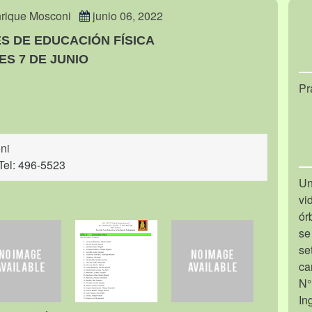
Enrique Mosconi
junio 06, 2022
ES DE EDUCACIÓN FÍSICA
S 7 DE JUNIO
Pr
ni
Tel: 496-5523
Un
vi
ór
se
se
ca
N°
In