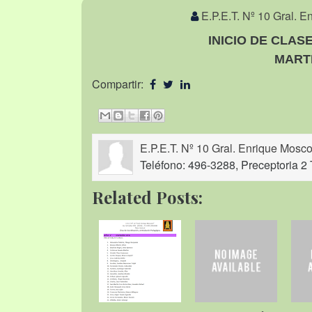
E.P.E.T. Nº 10 Gral. 
INICIO DE CLAS
MARTE
Compartir:
E.P.E.T. Nº 10 Gral. Enrique Mosco
Teléfono: 496-3288, Preceptoria 2 
Related Posts: