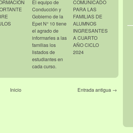
FORMACIÓN
El equipo de
COMUNICADO
PORTANTE
Conducción y
PARA LAS
BRE
Gobierno de la
FAMILIAS DE
ULOS
Epet N° 10 tiene
ALUMNOS
el agrado de
INGRESANTES
informarles a las
A CUARTO
familias los
AÑO CICLO
listados de
2024
estudiantes en
cada curso.
Inicio
Entrada antigua →