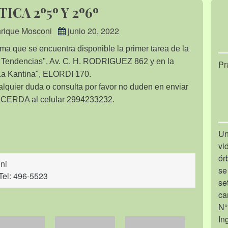
CA 2º5º Y 2º6º
Enrique Mosconi
junio 20, 2022
ma que se encuentra disponible la primer tarea de la
ría Tendencias", Av. C. H. RODRIGUEZ 862 y en la
Pr
La Kantina", ELORDI 170.
alquier duda o consulta por favor no duden en enviar
s CERDA al celular 2994233232.
Un
vi
ór
ni
se
Tel: 496-5523
se
ca
N°
In