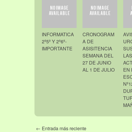
INFORMATICA
CRONOGRAM
AVI
2º5º Y 2º6º-
A DE
URG
IMPORTANTE
ASISITENCIA
SU
SEMANA DEL
LA
27 DE JUNIO
ACT
AL 1 DE JULIO
EN 
ES
Nº1
DU
TU
MA
← Entrada más reciente