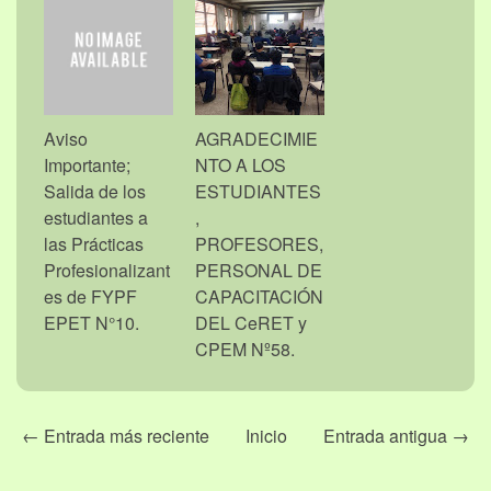
Aviso
AGRADECIMIE
Importante;
NTO A LOS
Salida de los
ESTUDIANTES
estudiantes a
,
las Prácticas
PROFESORES,
Profesionalizant
PERSONAL DE
es de FYPF
CAPACITACIÓN
EPET N°10.
DEL CeRET y
CPEM Nº58.
← Entrada más reciente
Inicio
Entrada antigua →