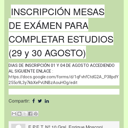
INSCRIPCIÓN MESAS
DE EXÁMEN PARA
COMPLETAR ESTUDIOS
(29 y 30 AGOSTO)
DIAS DE INSCRIPCIÓN 01 Y 04 DE AGOSTO ACCEDIENDO 
AL SIGUIENTE ENLACE : 
https://docs.google.com/forms/d/1qFvhfCtdG2A_P38pdY
255o9L3y7kbXePvUNBzAouHOg/edit
Compartir:
E.P.E.T. Nº 10 Gral. Enrique Mosconi