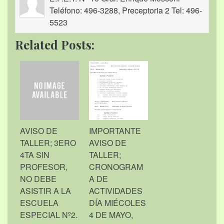
Teléfono: 496-3288, Preceptoria 2 Tel: 496-
5523
Related Posts:
AVISO DE
IMPORTANTE
TALLER; 3ERO
AVISO DE
4TA SIN
TALLER;
PROFESOR,
CRONOGRAM
NO DEBE
A DE
ASISTIR A LA
ACTIVIDADES
ESCUELA
DÍA MIÉCOLES
ESPECIAL Nº2.
4 DE MAYO,