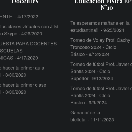
Docentes
Educación Física E
N°10
ENTE:
- 4/17/2022
Te esperamos mañana en la
tus clases virtuales con Jitsi
estudiantina!!!
- 9/25/2024
 o Skype
- 4/26/2020
Torneo de Voley Prof. Gachy
UESTA PARA DOCENTES
Troncoso 2024 - Ciclo
ESCUELAS
Básico
- 9/12/2024
NICAS
- 4/17/2020
Torneo de fútbol Prof. Javier 
hacer tu primer aula
Santis 2024 - Ciclo
l
- 3/30/2020
Superior
- 9/12/2024
hacer tu primer clase
Torneo de fútbol Prof. Javier 
l
- 3/30/2020
Santis 2024 - Ciclo
Básico
- 9/9/2024
Ganador de la
bicileta!
- 11/11/2023