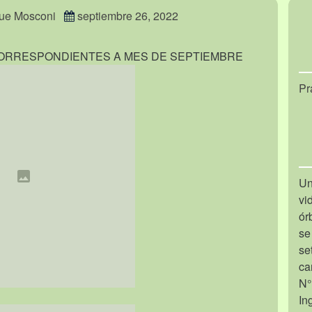
ique Mosconi
septiembre 26, 2022
ORRESPONDIENTES A MES DE SEPTIEMBRE
Pr
Un
vi
ór
se
se
ca
N°
In