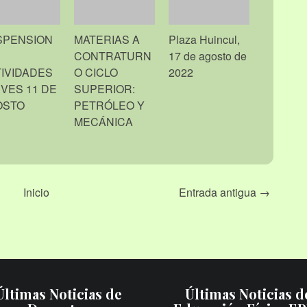
SPENSION
MATERIAS A
Plaza Huincul,
CONTRATURN
17 de agosto de
IVIDADES
O CICLO
2022
VES 11 DE
SUPERIOR:
OSTO
PETRÓLEO Y
MECÁNICA
Inicio
Entrada antigua →
Últimas Noticias de
Últimas Noticias d