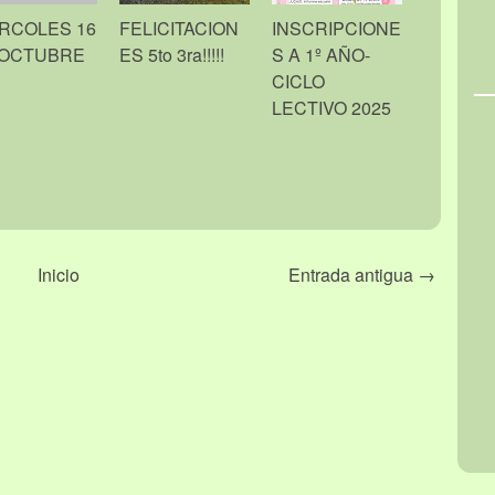
RCOLES 16
FELICITACION
INSCRIPCIONE
 OCTUBRE
ES 5to 3ra!!!!!
S A 1º AÑO-
CICLO
LECTIVO 2025
Inicio
Entrada antigua →