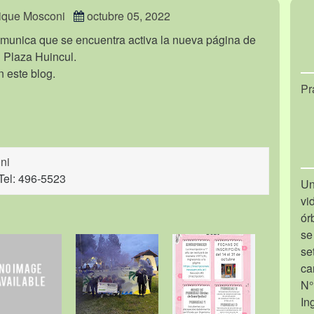
rique Mosconi
octubre 05, 2022
omunica que se encuentra activa la nueva página de
 Plaza Huincul.
n este blog.
Pr
ni
Tel: 496-5523
Un
vi
ór
se
se
ca
N°
In