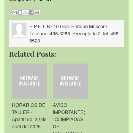
E.P.E.T. Nº 10 Gral. Enrique Mosconi
Teléfono: 496-3288, Preceptoria 2 Tel: 496-
5523
Related Posts:
HORARIOS DE
AVISO
TALLER -
IMPORTANTE;
Apartir del 22 de
"OLIMPIADAS
abril del 2025
DE