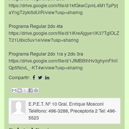
https://drive.google.com/file/d/1kfGkwCpmL4M1TpPjrj
aYngT2yki5dUlR/view?usp=sharing
Programa Regular 2do 4ta
https://drive.google.com/file/d/1iKreAjgye1lK37TgIOLZ
T21U8xc5uv1e/view?usp=sharing
Programa Regular 2do 1ra y 2do 3ra
https://drive.google.com/file/d/1JfMBBIhHv3ghymFfnlI
Qp5NcvL_-KT4w/view?usp=sharing
Compartir:
E.P.E.T. Nº 10 Gral. Enrique Mosconi
Teléfono: 496-3288, Preceptoria 2 Tel: 496-
5523