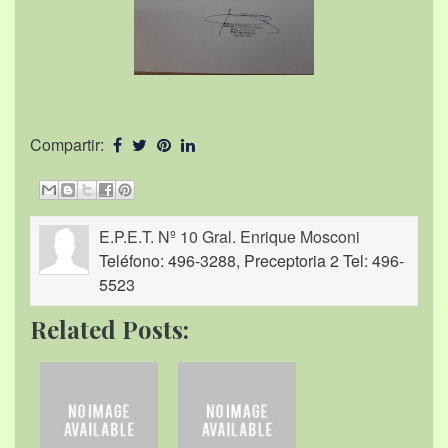
Compartir:
E.P.E.T. Nº 10 Gral. Enrique Mosconi
Teléfono: 496-3288, Preceptoria 2 Tel: 496-
5523
Related Posts: