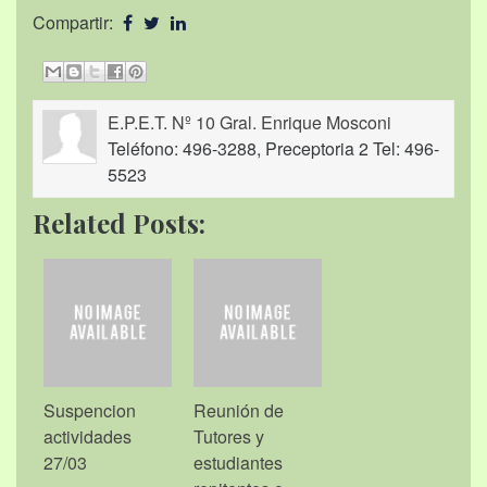
Compartir:
E.P.E.T. Nº 10 Gral. Enrique Mosconi
Teléfono: 496-3288, Preceptoria 2 Tel: 496-
5523
Related Posts:
Suspencion
Reunión de
actividades
Tutores y
27/03
estudiantes