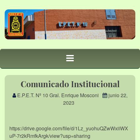
Comunicado Institucional
E.P.E.T. Nº 10 Gral. Enrique Mosconi
junio 22,
2023
https://drive.google.com/file/d/1Lz_yuohuQZwWxiiWX
uP-7r2kRmfkArgk/view?usp=sharing