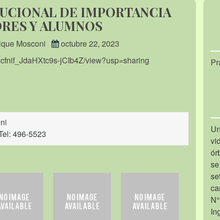
UCIONAL DE IMPORTANCIA
ORES Y ALUMNOS
rique Mosconi
octubre 22, 2023
9Kcfnif_JdaHXtc9s-jCIb4Z/view?usp=sharing
Pr
ni
Un
Tel: 496-5523
vi
ór
se
se
ca
N°
In