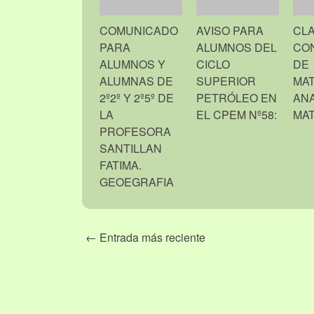
COMUNICADO
AVISO PARA
CL
PARA
ALUMNOS DEL
CO
ALUMNOS Y
CICLO
DE
ALUMNAS DE
SUPERIOR
MAT
2º2º Y 2º5º DE
PETRÓLEO EN
ANA
LA
EL CPEM Nº58:
MA
PROFESORA
SANTILLAN
FATIMA.
GEOEGRAFIA
← Entrada más reciente