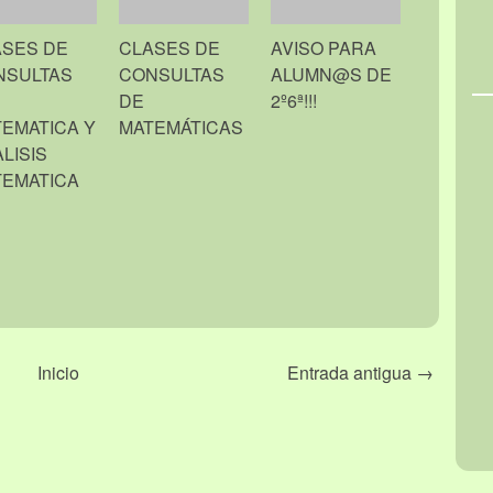
ASES DE
CLASES DE
AVISO PARA
NSULTAS
CONSULTAS
ALUMN@S DE
DE
2º6ª!!!
EMATICA Y
MATEMÁTICAS
LISIS
TEMATICA
Inicio
Entrada antigua →