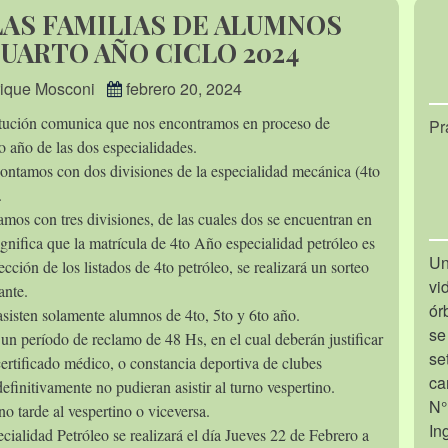
AS FAMILIAS DE ALUMNOS
UARTO AÑO CICLO 2024
nrique Mosconi
febrero 20, 2024
itución comunica que nos encontramos en proceso de
Pr
4to año de las dos especialidades.
contamos con dos divisiones de la especialidad mecánica (4to
).
tamos con tres divisiones, de las cuales dos se encuentran en
ignifica que la matrícula de 4to Año especialidad petróleo es
Un
cción de los listados de 4to petróleo, se realizará un sorteo
vi
iante.
ór
 asisten solamente alumnos de 4to, 5to y 6to año.
se
 un período de reclamo de 48 Hs, en el cual deberán justificar
se
ertificado médico, o constancia deportiva de clubes
ca
definitivamente no pudieran asistir al turno vespertino.
N°
no tarde al vespertino o viceversa.
In
ecialidad Petróleo se realizará el día Jueves 22 de Febrero a