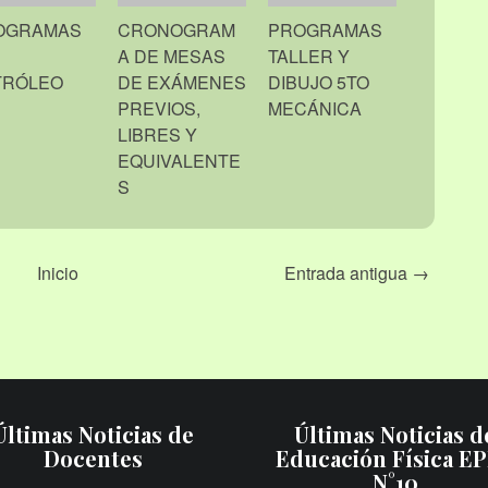
OGRAMAS
CRONOGRAM
PROGRAMAS
A DE MESAS
TALLER Y
TRÓLEO
DE EXÁMENES
DIBUJO 5TO
PREVIOS,
MECÁNICA
LIBRES Y
EQUIVALENTE
S
Inicio
Entrada antigua →
Últimas Noticias de
Últimas Noticias d
Docentes
Educación Física E
N°10