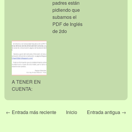
padres están
pidiendo que
subamos el
PDF de Inglés
de 2do
A TENER EN
CUENTA:
← Entrada más reciente
Inicio
Entrada antigua →