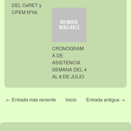
DEL CeRET y
CPEM Nº58.
CRONOGRAM
A DE
ASISTENCIA
SEMANA DEL 4
AL 8 DE JULIO
← Entrada más reciente
Inicio
Entrada antigua →