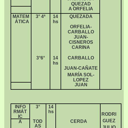
QUEZAD
A ORFELIA
MATEM
3° 4ª
14
QUEZADA
ÁTICA
hs
ORFELIA-
CARBALLO
JUAN-
CISNEROS
CARINA
3°6°
14
CARBALLO
hs
JUAN-CAÑATE
MARÍA SOL-
LOPEZ
JUAN
INFO
3°
14
RMÁT
hs
RODRI
IC
GUEZ
TOD
CERDA
A
AS
JULIO