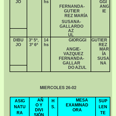
JO
hs
GGI
FERNANDA-
ANG
GUTIER
IE
REZ MARÍA
SUSANA-
GALLARDO
AZ
UL
DIBU
3º 5ª,
14
GIORGGI
GUTIER
JO
3º 6ª
hs
REZ
ANGIE-
MAR
VAZQUEZ
ÍA
FERNANDA-
SUSA
GALLAR
NA
DO AZUL
MIERCOLES 26-02
AÑ
MESA
ASIG
H
SUP
O Y
EXAMINAD
NATU
S.
LEN
DIVI
ORA
RA
TE
SIÓN