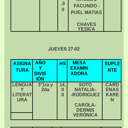
.0
FACUNDO -
0
PUEL MATIAS
-
CHAVES
YESICA
JUEVES 27-02
AÑO
MESA
ASIGNA
HS
SUPLE
Y
EXAMIN
TURA
NTE
DIVIS
ADORA
IÓN
LENGUA
3°1ra y
14,
SOTO
CARD
Y
2da
0
NATALIA-
ENAS
LITERAT
0
-RODRIGUEZ
KARE
URA
N
CAROLA-
DERMIS
VERÓNICA