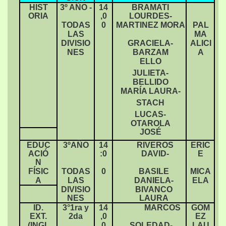
HIST
3º AÑO -
14
BRAMATI
ORIA
,0
LOURDES-
TODAS
0
MARTINEZ MORA
PAL
LAS
MA
DIVISIO
GRACIELA-
ALICI
NES
BARZAM
A
ELLO
JULIETA-
BELLIDO
MARÍA LAURA-
STACH
LUCAS-
OTAROLA
JOSÉ
EDUC
3ºAÑO
14
RIVEROS
ERIC
ACIÓ
:0
DAVID-
E
N
FÍSIC
TODAS
0
BASILE
MICA
A
LAS
DANIELA-
ELA
DIVISIO
BIVANCO
NES
LAURA
ID.
3°1ra y
14
MARCOS
GOM
EXT.
2da
,0
EZ
(INGL
0
SOLEDAD-
LAU