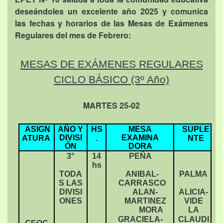
deseándoles un excelente año 2025 y comunica
las fechas y horarios de las Mesas de Exámenes
Regulares del mes de Febrero:
MESAS DE EXÁMENES REGULARES
CICLO BÁSICO (3º Año)
MARTES 25-02
ASIGN
AÑO Y
HS
MESA
SUPLE
DIVISI
EXAMINA
ATURA
.
NTE
ÓN
DORA
3°
14
PEÑA
hs
TODA
ANIBAL-
PALMA
S LAS
CARRASCO
DIVISI
ALAN-
ALICIA-
ONES
MARTINEZ
VIDE
MORA
LA
GRACIELA-
CLAUDI