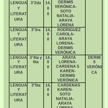
DERMIS
LENGUA
3°2da
14,
VERÓNICA-
Y
0
SOTO
LITERAT
0
NATALIA-
URA
ARAYA
LORENA
LENGUA
3°3ra
14,
RODRIGUEZ
Y
0
CAROLA-
ARAYA
LITERAT
0
LORENA-
URA
DERMIS
VERÓNICA
LENGUA
3°4ta y
14,
ARAYA
DERMI
Y
6ta
0
LORENA-
S
CARDENA S
LITERAT
0
VERÓNI
KAREN-
URA
CA
DERMIS
VERÓNICA
LENGUA
3°5ta
14,
CARDENAS
Y
0
KAREN-
SOTO
LITERAT
0
NATALIA-
URA
ARAYA
LORENA