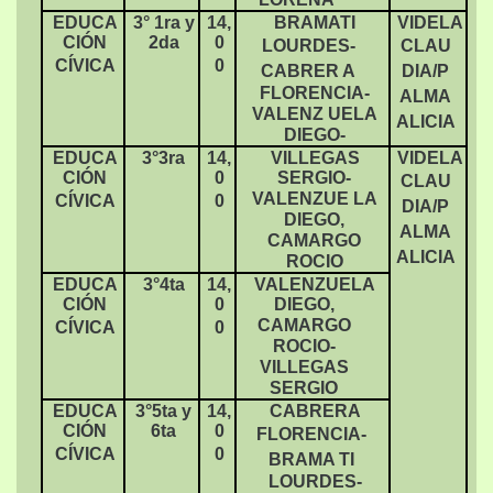
EDUCA
3° 1ra y
14,
BRAMATI
VIDELA
CIÓN
2da
0
LOURDES-
CLAU
CÍVICA
0
CABRER A
DIA/P
FLORENCIA-
ALMA
VALENZ UELA
ALICIA
DIEGO-
EDUCA
3°3ra
14,
VILLEGAS
VIDELA
CIÓN
0
SERGIO-
CLAU
VALENZUE LA
CÍVICA
0
DIA/P
DIEGO,
ALMA
CAMARGO
ALICIA
ROCIO
EDUCA
3°4ta
14,
VALENZUELA
CIÓN
0
DIEGO,
CAMARGO
CÍVICA
0
ROCIO-
VILLEGAS
SERGIO
EDUCA
3°5ta y
14,
CABRERA
CIÓN
6ta
0
FLORENCIA-
CÍVICA
0
BRAMA TI
LOURDES-