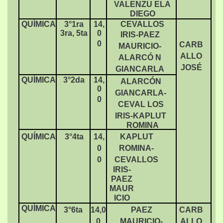
VALENZU ELA
DIEGO
QUÍMICA
3°1ra
14,
CEVALLOS
3ra, 5ta
0
IRIS-PAEZ
0
CARB
MAURICIO-
ALLO
ALARCÓ N
JOSÉ
GIANCARLA
QUÍMICA
3°2da
14,
ALARCÓN
0
GIANCARLA-
0
CEVAL LOS
IRIS-KAPLUT
ROMINA
QUÍMICA
3°4ta
14,
KAPLUT
0
ROMINA-
0
CEVALLOS
IRIS-
PAEZ
MAUR
ICIO
QUÍMICA
3°6ta
14,0
PAEZ
CARB
0
MAURICIO-
ALLO