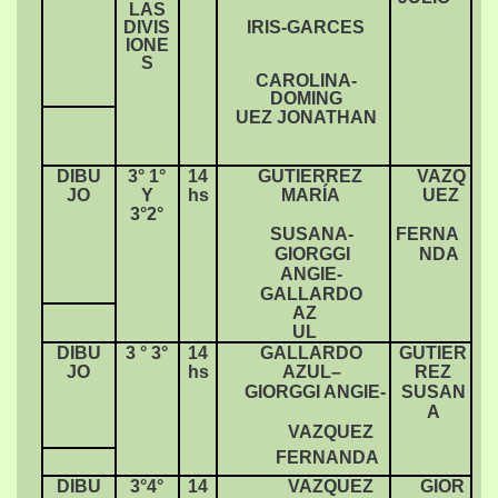
LAS
DIVIS
IRIS-GARCES
IONE
S
CAROLINA-
DOMING
UEZ JONATHAN
DIBU
3° 1°
14
GUTIERREZ
VAZQ
JO
Y
hs
MARÍA
UEZ
3°2°
SUSANA-
FERNA
GIORGGI
NDA
ANGIE-
GALLARDO
AZ
UL
DIBU
3 ° 3°
14
GALLARDO
GUTIER
JO
hs
AZUL–
REZ
GIORGGI ANGIE-
SUSAN
A
VAZQUEZ
FERNANDA
DIBU
3°4°
14
VAZQUEZ
GIOR