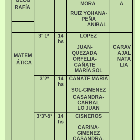
GEOG
MORA
A
RAFÍA
RUIZ YOHANA-
PEÑA
ANIBAL
3° 1ª
14
LOPEZ
hs
JUAN-
CARAV
QUEZADA
AJAL
MATEM
ORFELIA-
NATA
ÁTICA
CAÑATE
LIA
MARÍA SOL
3°2ª
14
CAÑATE MARÍA
hs
SOL-GIMENEZ
CASANDRA-
CARBAL
LO JUAN
3°3°-5°
14
CISNEROS
hs
CARINA-
GIMENEZ
CASANDRA-