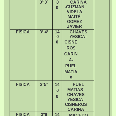
3º 3ª
,0
CARINA
-GUZMAN
0
VIDELA
MAITÉ-
GOMEZ
JAVIER
FÍSICA
3° 4°
14
CHAVES
,0
YESICA–
0
CISNE
ROS
CARIN
A-
PUEL
MATIA
S
FISICA
3°5°
14
PUEL
MATIAS-
,0
CHAVES
0
YESICA-
CISNEROS
CARINA
FISICA
3º6
14
MACEDO