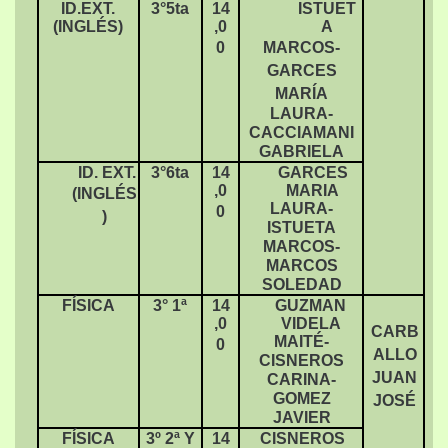
ID.EXT.
3°5ta
14
ISTUET
(INGLÉS)
,0
A
0
MARCOS-
GARCES
MARÍA
LAURA-
CACCIAMANI
GABRIELA
ID. EXT.
3°6ta
14
GARCES
,0
MARIA
(INGLÉS
LAURA-
0
)
ISTUETA
MARCOS-
MARCOS
SOLEDAD
FÍSICA
3° 1ª
14
GUZMAN
,0
VIDELA
CARB
MAITÉ-
0
ALLO
CISNEROS
JUAN
CARINA-
GOMEZ
JOSÉ
JAVIER
FÍSICA
3º 2ª Y
14
CISNEROS