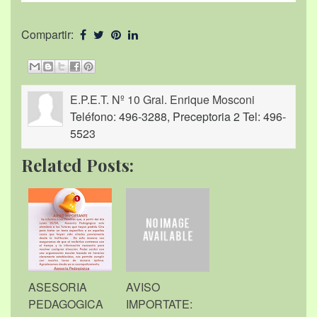
Compartir:
E.P.E.T. Nº 10 Gral. Enrique Mosconi
Teléfono: 496-3288, Preceptoria 2 Tel: 496-
5523
Related Posts:
ASESORIA
AVISO
PEDAGOGICA
IMPORTATE: