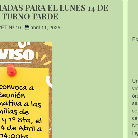
DAS PARA EL LUNES 14 DE
N TURNO TARDE
PET Nº 10
abril 11, 2025
Pr
Un
vi
ór
se
se
ca
N°
In