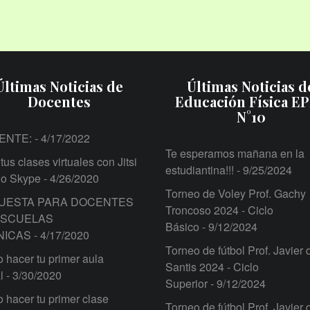
Últimas Noticias de
Últimas Noticias d
Docentes
Educación Física E
N°10
ENTE:
- 4/17/2022
Te esperamos mañana en la
tus clases virtuales con Jitsi
estudiantina!!!
- 9/25/2024
 o Skype
- 4/26/2020
Torneo de Voley Prof. Gachy
UESTA PARA DOCENTES
Troncoso 2024 - Ciclo
ESCUELAS
Básico
- 9/12/2024
NICAS
- 4/17/2020
Torneo de fútbol Prof. Javier 
hacer tu primer aula
Santis 2024 - Ciclo
l
- 3/30/2020
Superior
- 9/12/2024
hacer tu primer clase
Torneo de fútbol Prof. Javier 