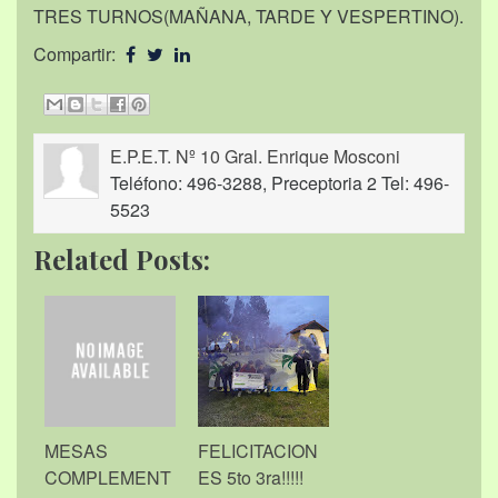
TRES TURNOS(MAÑANA, TARDE Y VESPERTINO).
Compartir:
E.P.E.T. Nº 10 Gral. Enrique Mosconi
Teléfono: 496-3288, Preceptoria 2 Tel: 496-
5523
Related Posts:
MESAS
FELICITACION
COMPLEMENT
ES 5to 3ra!!!!!