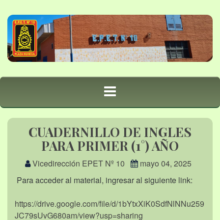
CUADERNILLO DE INGLES
PARA PRIMER (1°) AÑO
Vicedirección EPET Nº 10
mayo 04, 2025
Para acceder al material, ingresar al siguiente link:
https://drive.google.com/file/d/1bYtxXiK0SdfNlNNu259
JC79sUvG680am/view?usp=sharing