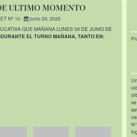
DE ULTIMO MOMENTO
PET Nº 10
junio 29, 2025
UCATIVA QUE MAÑANA LUNES 30 DE JUNIO SE
 DURANTE EL TURNO MAÑANA, TANTO EN:
Pr
Un
vi
ór
se
se
ca
N°
In