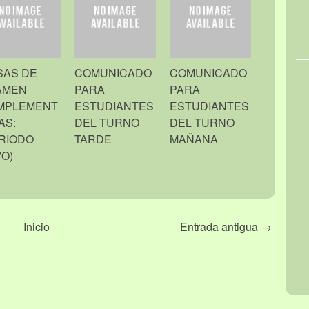
SAS DE
COMUNICADO
COMUNICADO
AMEN
PARA
PARA
MPLEMENT
ESTUDIANTES
ESTUDIANTES
AS:
DEL TURNO
DEL TURNO
RIODO
TARDE
MAÑANA
O)
Inicio
Entrada antigua →