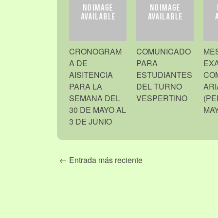
CRONOGRAM
COMUNICADO
ME
A DE
PARA
EX
AISITENCIA
ESTUDIANTES
CO
PARA LA
DEL TURNO
ARI
SEMANA DEL
VESPERTINO
(PE
30 DE MAYO AL
MAY
3 DE JUNIO
← Entrada más reciente