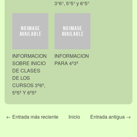
3°6°, 5°5° y 6°5°
INFORMACION
INFORMACION
SOBRE INICIO
PARA 4º3º
DE CLASES
DE LOS
CURSOS 3º6º,
5º5º Y 6º5º
← Entrada más reciente
Inicio
Entrada antigua →