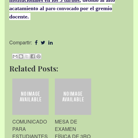
institucionales en los 3 turnos
, debido
al
alto
acatamiento al
por el gremio
paro convocado
docente.
Compartir:
Related Posts:
COMUNICADO
MESA DE
PARA
EXAMEN
ESTUDIANTES
FÍSICA DE 3RO