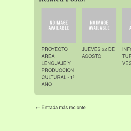
PROYECTO
JUEVES 22 DE
IN
AREA
AGOSTO
TU
LENGUAJE Y
VE
PRODUCCION
CULTURAL - 1º
AÑO
← Entrada más reciente