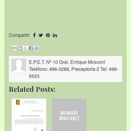
Compartir:
E.P.E.T. Nº 10 Gral. Enrique Mosconi
Teléfono: 496-3288, Preceptoria 2 Tel: 496-
5523
Related Posts: