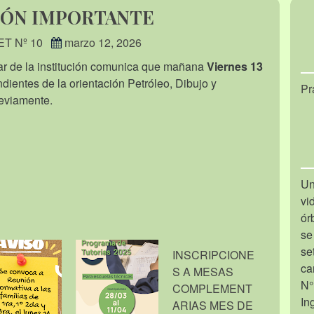
IÓN IMPORTANTE
ET Nº 10
marzo 12, 2026
r de la institución comunica que mañana
Viernes 13
ientes de la orientación Petróleo, Dibujo y
Pr
reviamente.
E
Un
vi
ór
se
se
INSCRIPCIONE
ca
S A MESAS
N°
COMPLEMENT
In
ARIAS MES DE