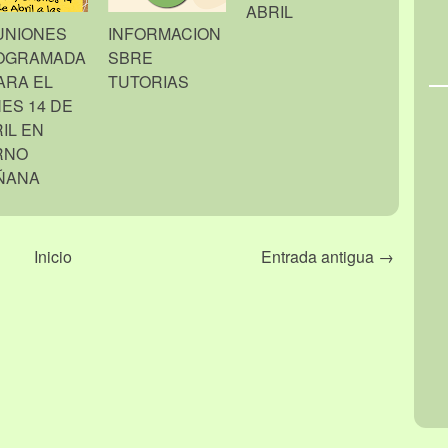
ABRIL
UNIONES
INFORMACION
OGRAMADA
SBRE
ARA EL
TUTORIAS
ES 14 DE
IL EN
RNO
ÑANA
Inicio
Entrada antigua →