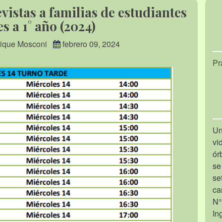
istas a familias de estudiantes
s a 1° año (2024)
nrique Mosconi
febrero 09, 2024
Pr
Un
vi
ór
se
se
ca
N°
In