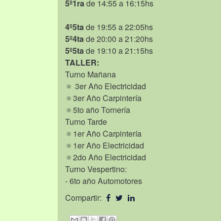
5º1ra
de 14:55 a 16:15hs
4º5ta
de 19:55 a 22:05hs
5º4ta
de 20:00 a 21:20hs
5º5ta
de 19:10 a 21:15hs
TALLER:
Turno Mañana
🔅 3er Año Electricidad
🔅3er Año Carpintería
🔅5to año Tornería
Turno Tarde
🔅1er Año Carpintería
🔅1er Año Electricidad
🔅2do Año Electricidad
Turno Vespertino:
- 6to año Automotores
Compartir: