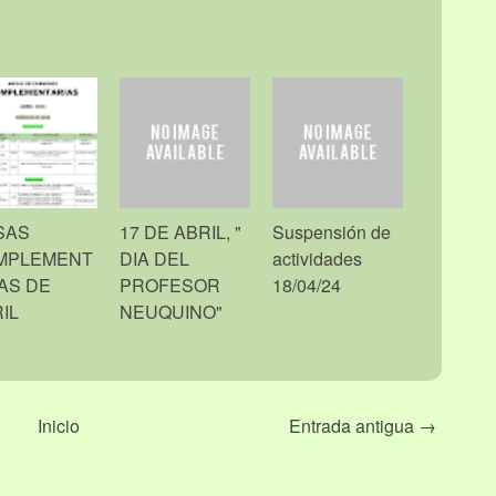
SAS
17 DE ABRIL, "
Suspensión de
MPLEMENT
DIA DEL
actividades
AS DE
PROFESOR
18/04/24
IL
NEUQUINO"
Inicio
Entrada antigua →