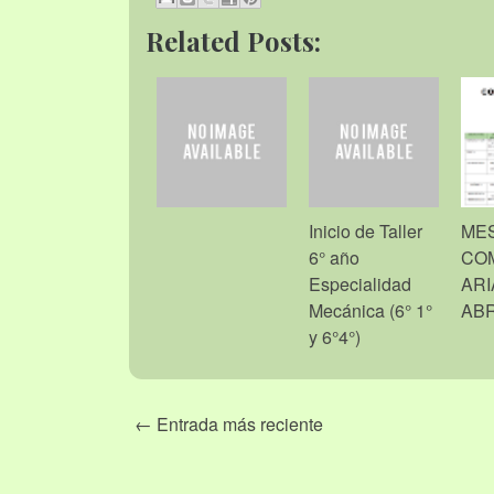
Related Posts:
Inicio de Taller
ME
6° año
CO
Especialidad
ARI
Mecánica (6° 1°
ABR
y 6°4°)
← Entrada más reciente