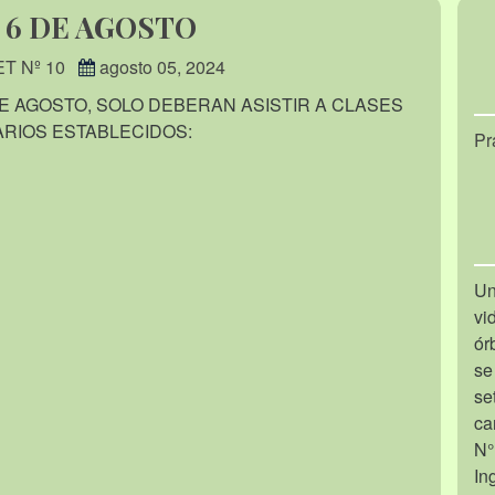
 6 DE AGOSTO
ET Nº 10
agosto 05, 2024
E AGOSTO, SOLO DEBERAN ASISTIR A CLASES
ARIOS ESTABLECIDOS:
Pr
Un
vi
ór
se
se
ca
N°
In