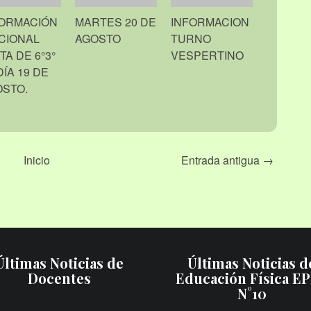
FORMACIÓN
MARTES 20 DE
INFORMACION
CIONAL
AGOSTO
TURNO
ITA DE 6°3°
VESPERTINO
DÍA 19 DE
STO.
Inicio
Entrada antigua →
Últimas Noticias de
Últimas Noticias d
Docentes
Educación Física E
N°10