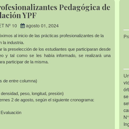
rofesionalizantes Pedagógica de
ación YPF
ET Nº 10
agosto 01, 2024
Pr
mos al inicio de las prácticas profesionalizantes de la
la industria.
r la preselección de los estudiantes que participaran desde
óleo y tal como se les había informado, se realizará una
ara participar de la misma.
Un
os de entre columna)
vi
ór
densidad, peso, longitud, presión)
se
viernes 2 de agosto, según el siguiente cronograma:
se
ca
 Evaluación
N°
In