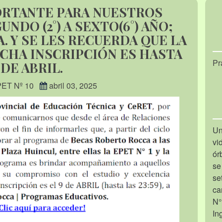
ORTANTE PARA NUESTROS
NDO (2°) A SEXTO(6°) AÑO;
 Y SE LES RECUERDA QUE LA
ICHA INSCRIPCIÓN ES HASTA
Pr
 DE ABRIL.
PET Nº 10
abril 03, 2025
Un
vi
ór
se
se
ca
N°
In