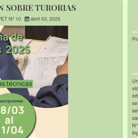
N SOBRE TURORIAS
PET Nº 10
abril 03, 2025
Pr
Un
vi
ór
se
se
ca
N°
In