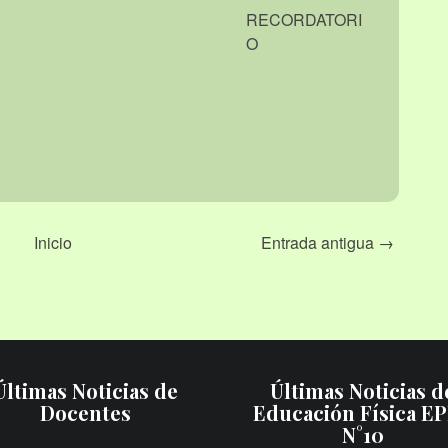
RECORDATORI
O
Inicio
Entrada antigua →
Últimas Noticias de
Últimas Noticias d
Docentes
Educación Física E
N°10