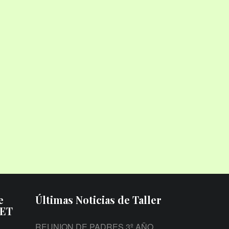
e
Últimas Noticias de Taller
PET
REUNION DE PADRES 3º AÑO