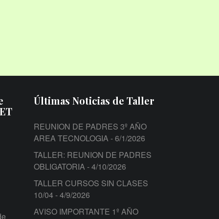
e
Últimas Noticias de Taller
PET
REUNION DE PADRES 3º AÑO
AREA TECNOLOGIA
- 6/1/2026
TALLER: REUNION DE PADRES
OBLIGATORIA
- 4/10/2026
TALLER CURSOS SIN CLASES
10/04
- 4/9/2026
AVISO IMPORTANTE 1º AÑO
de